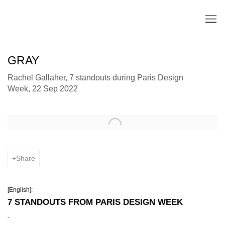
GRAY
Rachel Gallaher, 7 standouts during Paris Design
Week, 22 Sep 2022
Open a larger version of the following image in a popup:
Share
[English]:
7 STANDOUTS FROM PARIS DESIGN WEEK
-