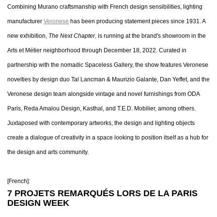
Combining Murano craftsmanship with French design sensibilities, lighting
manufacturer
Veronese
has been producing statement pieces since 1931. A
new exhibition,
The Next Chapter
, is running at the brand's showroom in the
Arts et Métier neighborhood through December 18, 2022. Curated in
partnership with the nomadic Spaceless Gallery, the show features Veronese
novelties by design duo Tal Lancman & Maurizio Galante, Dan Yeffet, and the
Veronese design team alongside vintage and novel furnishings from ODA
Paris, Reda Amalou Design, Kasthal, and T.E.D. Mobilier, among others.
Juxtaposed with contemporary artworks, the design and lighting objects
create a dialogue of creativity in a space looking to position itself as a hub for
the design and arts community.
[French]:
7 PROJETS REMARQUÉS LORS DE LA PARIS
DESIGN WEEK